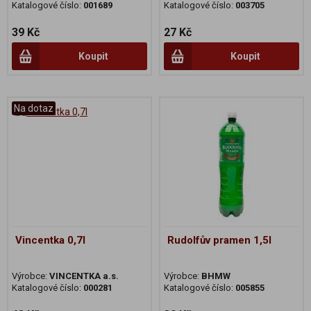
Katalogové číslo:
001689
Katalogové číslo:
003705
39 Kč
27 Kč
Koupit
Koupit
Na dotaz
Vincentka 0,7l
Rudolfův pramen 1,5l
Výrobce:
VINCENTKA a.s.
Výrobce:
BHMW
Katalogové číslo:
000281
Katalogové číslo:
005855