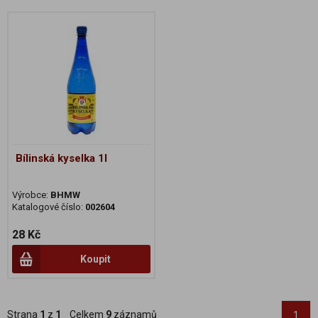
Bílinská kyselka 1l
Výrobce:
BHMW
Katalogové číslo:
002604
28 Kč
Koupit
Strana
1
z
1
Celkem
9
záznamů
1