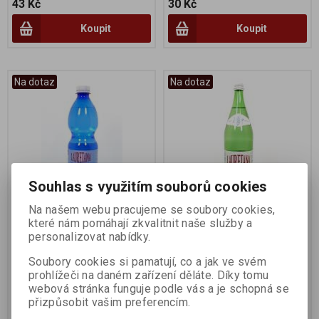
43 Kč
30 Kč
Koupit
Koupit
Na dotaz
Na dotaz
Souhlas s využitím souborů cookies
Na našem webu pracujeme se soubory cookies,
Lauretana jemně sycená
Lauretana 1l sklo
které nám pomáhají zkvalitnit naše služby a
0,5L PET
personalizovat nabídky.
Výrobce:
Lauretana
Výrobce:
Lauretana
Soubory cookies si pamatují, co a jak ve svém
Katalogové číslo:
005743
Katalogové číslo:
007043
prohlížeči na daném zařízení děláte. Díky tomu
webová stránka funguje podle vás a je schopná se
20 Kč
39 Kč
přizpůsobit vašim preferencím.
Koupit
Koupit