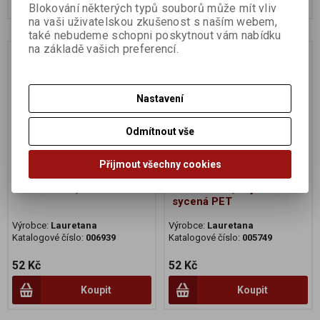
Blokování některých typů souborů může mít vliv
na vaši uživatelskou zkušenost s naším webem,
také nebudeme schopni poskytnout vám nabídku
na základě vašich preferencí.
Na dotaz
Na dotaz
Nastavení
Odmítnout vše
Přijmout všechny cookies
Lauretana 1,5L Natur PET
Lauretana 1,5L jemně
sycená PET
Výrobce:
Lauretana
Výrobce:
Lauretana
Katalogové číslo:
006939
Katalogové číslo:
005749
52 Kč
52 Kč
Koupit
Koupit