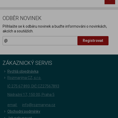
ODBĚR NOVINEK
Přihlašte se k odběru novinek a buďte informováni o novinkách,
akcích a soutěžích.
Registrovat
ZÁKAZNICKÝ SERVIS
Rychlá objednávka
Rozmarýna CZ, s.r.o.
IČ 275 67 893, DIČ CZ27567893
Nádražní 17, 150 00, Praha 5
email:
info@rozmaryna.cz
Obchodní podmínky
Jak nakupovat