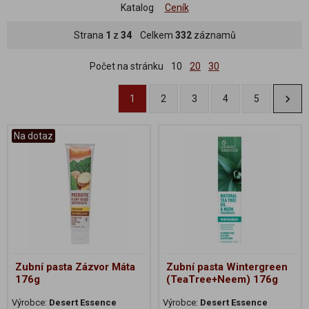
Katalog
Ceník
Strana
1
z
34
Celkem
332
záznamů
Počet na stránku
10
20
30
1
2
3
4
5
Na dotaz
Zubní pasta Zázvor Máta
Zubní pasta Wintergreen
176g
(TeaTree+Neem) 176g
Výrobce:
Desert Essence
Výrobce:
Desert Essence