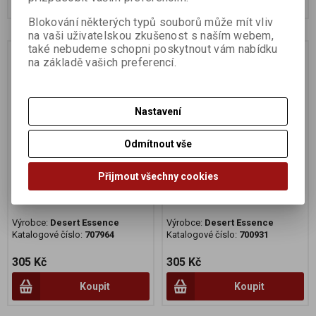
Blokování některých typů souborů může mít vliv
na vaši uživatelskou zkušenost s naším webem,
také nebudeme schopni poskytnout vám nabídku
Na dotaz
na základě vašich preferencí.
Nastavení
Odmítnout vše
Přijmout všechny cookies
Zubní pasta Prebiotic
Zubní pasta Neem-
Mint 176g
skořice máta 176g
Výrobce:
Desert Essence
Výrobce:
Desert Essence
Katalogové číslo:
707964
Katalogové číslo:
700931
305 Kč
305 Kč
Koupit
Koupit