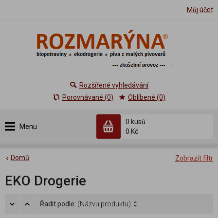
Můj účet
Rozšířené vyhledávání
Porovnávané (0)
Oblíbené (0)
0 kusů
Menu
0 Kč
Domů
Zobrazit filtr
EKO Drogerie
Řadit podle:
(Názvu produktu)