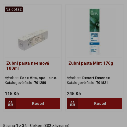
Na dotaz
Zubní pasta neemová
Zubní pasta Mint 176g
100ml
Výrobce:
Ecce Vita, spol. s r.o.
Výrobce:
Desert Essence
Katalogové číslo:
701280
Katalogové číslo:
701821
115 Kč
245 Kč
Koupit
Koupit
Strana
1
z
34
Celkem
332
záznamů