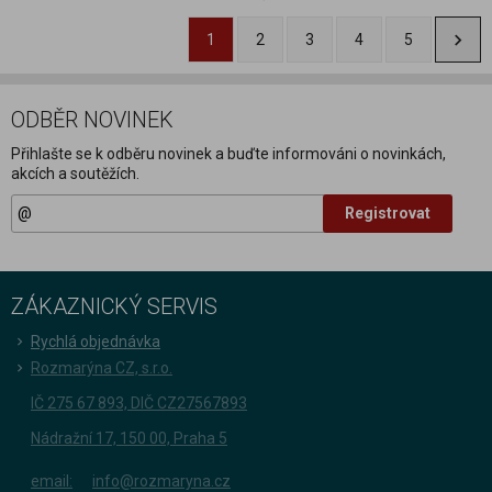
1
2
3
4
5
ODBĚR NOVINEK
Přihlašte se k odběru novinek a buďte informováni o novinkách,
akcích a soutěžích.
Registrovat
ZÁKAZNICKÝ SERVIS
Rychlá objednávka
Rozmarýna CZ, s.r.o.
IČ 275 67 893, DIČ CZ27567893
Nádražní 17, 150 00, Praha 5
email:
info@rozmaryna.cz