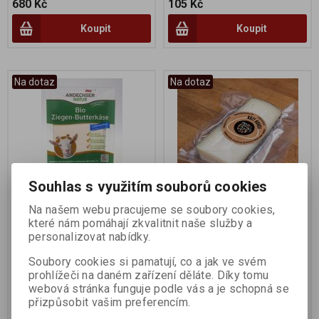
680 Kč
105 Kč
Koupit
Koupit
Na dotaz
Na dotaz
Souhlas s využitím souborů cookies
Na našem webu pracujeme se soubory cookies,
Sýr kozí máslový plátky
Sýr kozí gouda archiv (na
které nám pomáhají zkvalitnit naše služby a
100g
váhu)
personalizovat nabídky.
Výrobce:
Andechser
Výrobce:
Jakub Laušman
Soubory cookies si pamatují, co a jak ve svém
Katalogové číslo:
000220
Katalogové číslo:
007014
prohlížeči na daném zařízení děláte. Díky tomu
webová stránka funguje podle vás a je schopná se
106 Kč
712 Kč
přizpůsobit vašim preferencím.
Koupit
Koupit