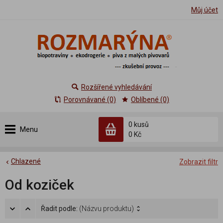
Můj účet
Rozšířené vyhledávání
Porovnávané (0)
Oblíbené (0)
0 kusů
Menu
0 Kč
Chlazené
Zobrazit filtr
Od koziček
Řadit podle:
(Názvu produktu)