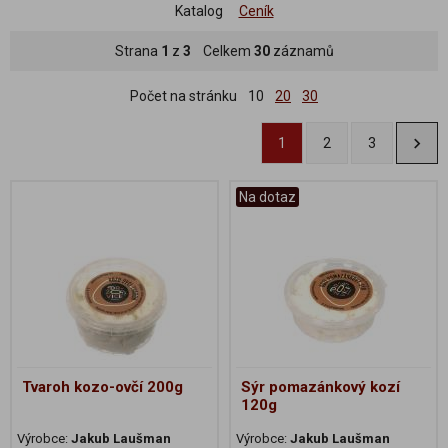
Katalog
Ceník
Strana
1
z
3
Celkem
30
záznamů
Počet na stránku
10
20
30
1
2
3
Na dotaz
Tvaroh kozo-ovčí 200g
Sýr pomazánkový kozí
120g
Výrobce:
Jakub Laušman
Výrobce:
Jakub Laušman