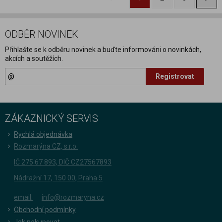
ODBĚR NOVINEK
Přihlašte se k odběru novinek a buďte informováni o novinkách,
akcích a soutěžích.
Registrovat
ZÁKAZNICKÝ SERVIS
Rychlá objednávka
Rozmarýna CZ, s.r.o.
IČ 275 67 893, DIČ CZ27567893
Nádražní 17, 150 00, Praha 5
email:
info@rozmaryna.cz
Obchodní podmínky
Jak nakupovat