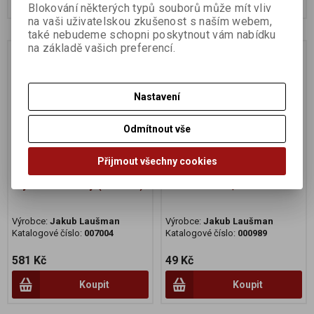
Blokování některých typů souborů může mít vliv
na vaši uživatelskou zkušenost s naším webem,
také nebudeme schopni poskytnout vám nabídku
na základě vašich preferencí.
Na dotaz
Nastavení
Odmítnout vše
Přijmout všechny cookies
Sýr kozí čerstvý (na váhu)
Mléko kozí 0,5l
Výrobce:
Jakub Laušman
Výrobce:
Jakub Laušman
Katalogové číslo:
007004
Katalogové číslo:
000989
581 Kč
49 Kč
Koupit
Koupit