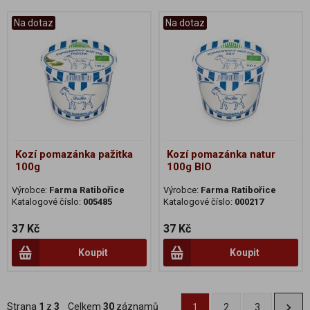
Na dotaz
Na dotaz
Kozí pomazánka pažitka
Kozí pomazánka natur
100g
100g BIO
Výrobce:
Farma Ratibořice
Výrobce:
Farma Ratibořice
Katalogové číslo:
005485
Katalogové číslo:
000217
37 Kč
37 Kč
Koupit
Koupit
Strana
1
z
3
Celkem
30
záznamů
1
2
3