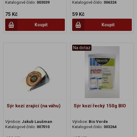
Katalogové číslo:
003039
Katalogové číslo:
006324
75 Kč
59 Kč
Koupit
Koupit
Na dotaz
Sýr kozí zrající (na váhu)
Sýr kozí řecký 150g BIO
Výrobce:
Jakub Laušman
Výrobce:
Bio Verde
Katalogové číslo:
007010
Katalogové číslo:
003264