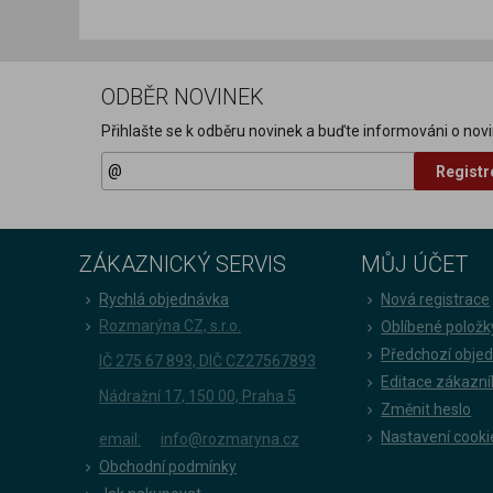
ODBĚR NOVINEK
Přihlašte se k odběru novinek a buďte informováni o novi
Registr
ZÁKAZNICKÝ SERVIS
MŮJ ÚČET
Rychlá objednávka
Nová registrace
Rozmarýna CZ, s.r.o.
Oblíbené položk
Předchozí obje
IČ 275 67 893, DIČ CZ27567893
Editace zákazní
Nádražní 17, 150 00, Praha 5
Změnit heslo
Nastavení cooki
email:
info@rozmaryna.cz
Obchodní podmínky