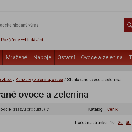
Rozšířené vyhledávání
Mražené
Nápoje
Ostatní
Ovoce a zelenina
T
é zboží
/
Konzervy zelenina, ovoce
/
Sterilované ovoce a zelenina
vané ovoce a zelenina
 podle:
(Názvu produktu)
Katalog
Ceník
Počet na stránku
10
20
30