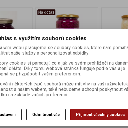
Na dotaz
hlas s využitím souborů cookies
ašem webu pracujeme se soubory cookies, které nám pomáha
litnit naše služby a personalizovat nabídky.
ory cookies si pamatují, co a jak ve svém prohlížeči na dané
sterilované
Zelí červené kysané 660g
Zelí bílé k
zení děláte. Díky tomu webová stránka funguje podle vás a je
DEMETER
BIO
pná se přizpůsobit vašim preferencím.
ur
Výrobce:
Svobodný statek na
Výrobce:
Svob
ování některých typů souborů může mít vliv na vaši uživatels
soutoku, o.p.s.
soutoku, o.p.s
:
002406
šenost s naším webem, také nebudeme schopni poskytnout v
Katalogové číslo:
008218
Katalogové čís
dku na základě vašich preferencí.
160 Kč
145 Kč
Koupit
Koupit
astavení
Odmítnout vše
Přijmout všechny cookies