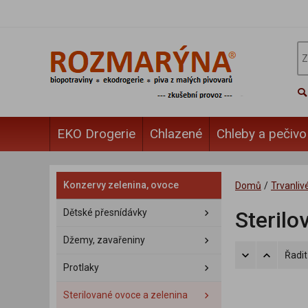
EKO Drogerie
Chlazené
Chleby a pečivo
Konzervy zelenina, ovoce
Domů
/
Trvanliv
Dětské přesnídávky
Sterilo
Džemy, zavařeniny
Řadit
Protlaky
Sterilované ovoce a zelenina