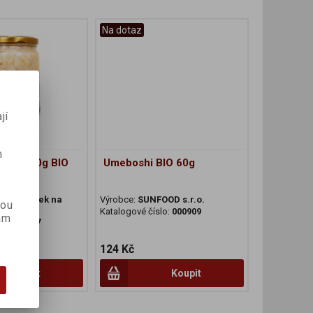
Na dotaz
jí
m
ysané 670g BIO
Umeboshi BIO 60g
odný statek na
Výrobce:
SUNFOOD s.r.o.
kou
.
Katalogové číslo:
000909
ám
lo:
006167
124 Kč
Koupit
Koupit