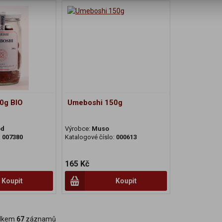
0g BIO
Umeboshi 150g
od
Výrobce:
Muso
:
007380
Katalogové číslo:
000613
165 Kč
Koupit
Koupit
lkem
67
záznamů