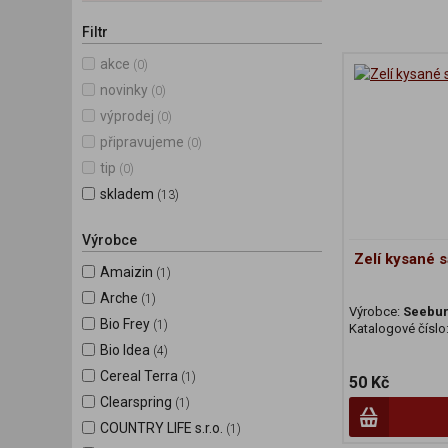
Filtr
akce
(0)
novinky
(0)
výprodej
(0)
připravujeme
(0)
tip
(0)
skladem
(13)
Výrobce
Zelí kysané 
Amaizin
(1)
Arche
(1)
Výrobce:
Seebu
Bio Frey
(1)
Katalogové číslo
Bio Idea
(4)
Cereal Terra
(1)
50 Kč
Clearspring
(1)
COUNTRY LIFE s.r.o.
(1)