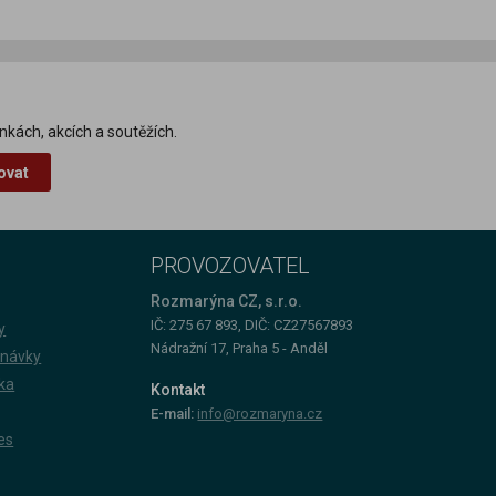
nkách, akcích a soutěžích.
ovat
PROVOZOVATEL
Rozmarýna CZ, s.r.o.
IČ: 275 67 893, DIČ: CZ27567893
y
Nádražní 17, Praha 5 - Anděl
dnávky
ka
Kontakt
E-mail:
info@rozmaryna.cz
es