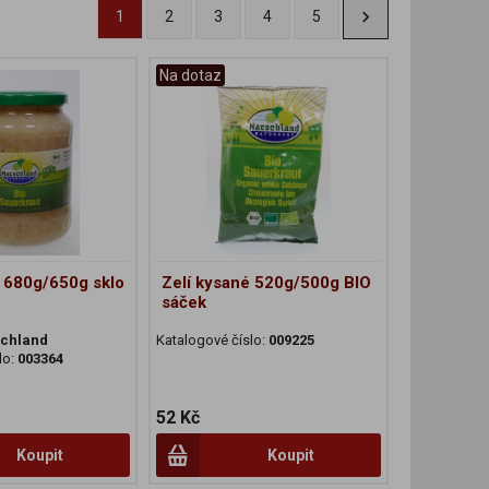
1
2
3
4
5
Na dotaz
é 680g/650g sklo
Zelí kysané 520g/500g BIO
sáček
chland
Katalogové číslo:
009225
lo:
003364
52 Kč
Koupit
Koupit