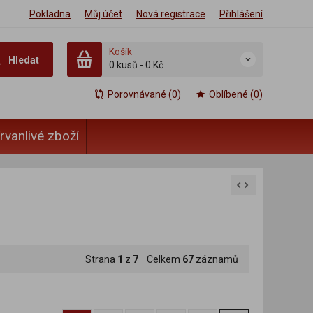
Pokladna
Můj účet
Nová registrace
Přihlášení
Košík
Hledat
0 kusů
-
0 Kč
Porovnávané (0)
Oblíbené (0)
rvanlivé zboží
Strana
1
z
7
Celkem
67
záznamů