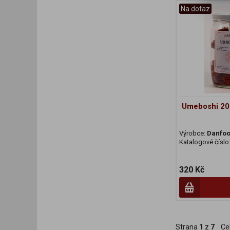
Na dotaz
Umeboshi 20
Výrobce:
Danfo
Katalogové číslo
320 Kč
Strana
1
z
7
Ce