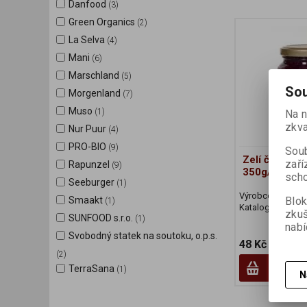
Danfood
(3)
Green Organics
(2)
La Selva
(4)
Mani
(6)
Marschland
(5)
Sou
Morgenland
(7)
Muso
(1)
Na n
zkva
Nur Puur
(4)
PRO-BIO
(9)
Soub
Zelí červené 
zaří
Rapunzel
(9)
350g/240g 
scho
Seeburger
(1)
Výrobce:
Nur Pu
Blok
Smaakt
(1)
Katalogové číslo
zku
SUNFOOD s.r.o.
(1)
nabí
Svobodný statek na soutoku, o.p.s.
48 Kč
(2)
TerraSana
(1)
N