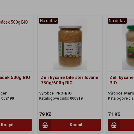
Na dotaz
Na dotaz
sáček 500g BIO
Zelí kysané bílé sterilované
Zelí kysan
750g/600g BIO
BIO
rger
Výrobce:
PRO-BIO
Výrobce:
Mars
:
002490
Katalogové číslo:
000819
Katalogové čís
79 Kč
71 Kč
Koupit
Koupit