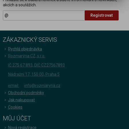
akcích a soutěžích.
Registrovat
ZÁKAZNICKÝ SERVIS
Rychlá objednávka
Rozmarýna CZ, s.r.o.
IČ 275 67 893, DIČ CZ27567893
Nádražní 17, 150 00, Praha 5
email:
info@rozmaryna.cz
Obchodní podmínky
Jak nakupovat
Cookies
MŮJ ÚČET
Nová registrace