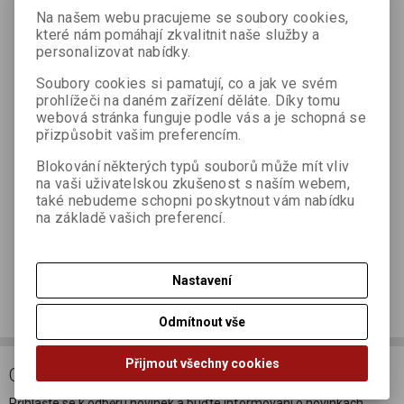
Na našem webu pracujeme se soubory cookies,
které nám pomáhají zkvalitnit naše služby a
personalizovat nabídky.
Váš dotaz *
Soubory cookies si pamatují, co a jak ve svém
prohlížeči na daném zařízení děláte. Díky tomu
webová stránka funguje podle vás a je schopná se
přizpůsobit vašim preferencím.
Blokování některých typů souborů může mít vliv
na vaši uživatelskou zkušenost s naším webem,
také nebudeme schopni poskytnout vám nabídku
na základě vašich preferencí.
Odeslat
Nastavení
Doporučit výrobek
Odmítnout vše
Přijmout všechny cookies
ODBĚR NOVINEK
Přihlašte se k odběru novinek a buďte informováni o novinkách,