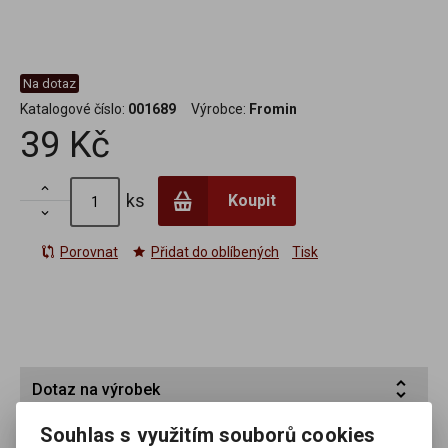
Na dotaz
Katalogové číslo:
001689
Výrobce:
Fromin
39 Kč

ks
Koupit

Porovnat
Přidat do oblíbených
Tisk
Dotaz na výrobek
Souhlas s využitím souborů cookies
Váš email *