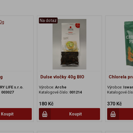
Na dotaz
0g
Dulse vločky 40g BIO
Chlorela p
Y LIFE s.r.o.
Výrobce:
Arche
Výrobce:
Iswar
:
003027
Katalogové číslo:
001214
Katalogové čís
180 Kč
370 Kč
Koupit
Koupit