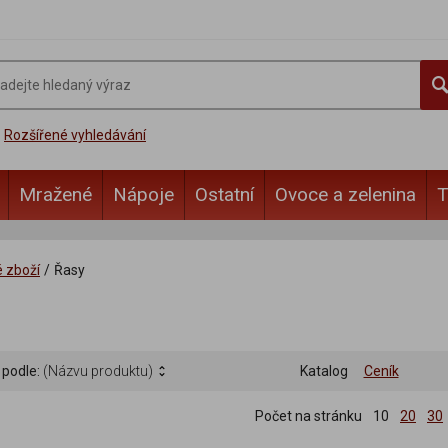
Rozšířené vyhledávání
Mražené
Nápoje
Ostatní
Ovoce a zelenina
T
é zboží
/
Řasy
 podle:
(Názvu produktu)
Katalog
Ceník
Počet na stránku
10
20
30