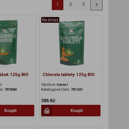
1
2
3
Na dotaz
rášek 125g BIO
Chlorela tablety 125g BIO
i
Výrobce:
Iswari
lo:
707684
Katalogové číslo:
701241
386 Kč
Koupit
Koupit