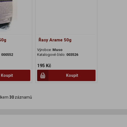
50g
Řasy Arame 50g
Výrobce:
Muso
:
000552
Katalogové číslo:
003526
195 Kč
Koupit
Koupit
lkem
30
záznamů