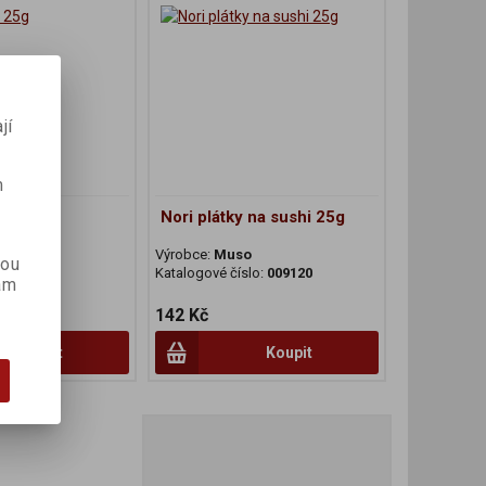
jí
m
 25g
Nori plátky na sushi 25g
o
Výrobce:
Muso
kou
lo:
004401
Katalogové číslo:
009120
ám
142 Kč
Koupit
Koupit