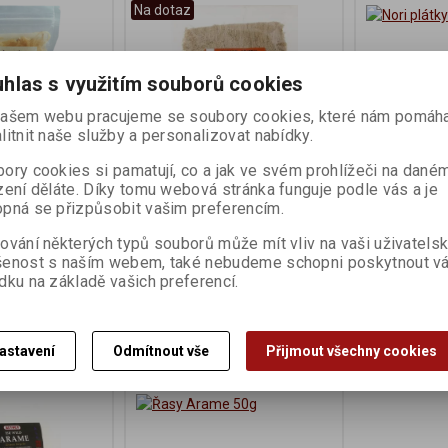
Na dotaz
hlas s využitím souborů cookies
ašem webu pracujeme se soubory cookies, které nám pomáha
litnit naše služby a personalizovat nabídky.
ory cookies si pamatují, co a jak ve svém prohlížeči na dané
zení děláte. Díky tomu webová stránka funguje podle vás a je
100g
Kombu Tororo 25g
Nori plátky
pná se přizpůsobit vašim preferencím.
osti
Výrobce:
TerraSana
Výrobce:
Mus
ování některých typů souborů může mít vliv na vaši uživatels
:
005690
Katalogové číslo:
006663
Katalogové čís
šenost s naším webem, také nebudeme schopni poskytnout v
dku na základě vašich preferencí.
140 Kč
130 Kč
Koupit
Koupit
astavení
Odmítnout vše
Přijmout všechny cookies