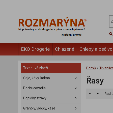
EKO Drogerie
Chlazené
Chleby a pečivo
Trvanlivé zboží
Domů
/
Trvanliv
Čaje, kávy, kakao
Řasy
Dochucovadla
Řadit
Doplňky stravy
Granoly, vločky, kaše