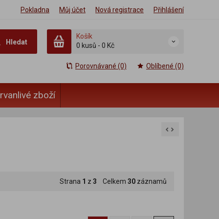
Pokladna
Můj účet
Nová registrace
Přihlášení
Košík
Hledat
0 kusů
-
0 Kč
Porovnávané (0)
Oblíbené (0)
rvanlivé zboží
Strana
1
z
3
Celkem
30
záznamů