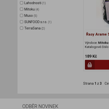
Lahodnosti
(1)
Mitoku
(4)
Muso
(5)
SUNFOOD s.r.o.
(1)
TerraSana
(2)
Řasy Arame 
Výrobce:
Mitoku
Katalogové číslo
189 Kč
Strana
1
z
3
Ce
ODBĚR NOVINEK