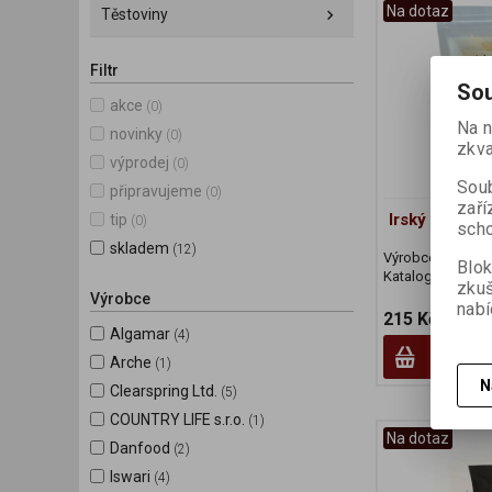
Na dotaz
Těstoviny
Filtr
Sou
akce
(0)
Na n
novinky
(0)
zkva
výprodej
(0)
Soub
připravujeme
(0)
zaří
Irský mech 
tip
(0)
scho
skladem
(12)
Výrobce:
Lahodn
Blok
Katalogové číslo
zku
Výrobce
nabí
215 Kč
Algamar
(4)
Arche
(1)
N
Clearspring Ltd.
(5)
COUNTRY LIFE s.r.o.
(1)
Na dotaz
Danfood
(2)
Iswari
(4)