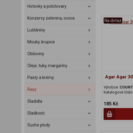
Hotovky a polotovary
Konzervy zelenina, ovoce
Na dotaz
Luštěniny
Mouky, krupice
Obiloviny
Oleje, tuky, margaríny
Agar Agar 3
Pasty a krémy
Výrobce:
COUNTR
Řasy
Katalogové číslo
Sladidla
185 Kč
Sladkosti
Suche plody