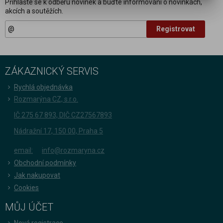
Přihlašte se k odběru novinek a buďte informováni o novinkách,
akcích a soutěžích.
Registrovat
ZÁKAZNICKÝ SERVIS
Rychlá objednávka
Rozmarýna CZ, s.r.o.
IČ 275 67 893, DIČ CZ27567893
Nádražní 17, 150 00, Praha 5
email:
info@rozmaryna.cz
Obchodní podmínky
Jak nakupovat
Cookies
MŮJ ÚČET
Nová registrace