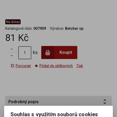
Na dotaz
Katalogové číslo:
007909
Výrobce:
Bvtcher sp
81 Kč

ks
Koupit

Porovnat
Přidat do oblíbených
Tisk
Podrobný popis
Souhlas s využitím souborů cookies