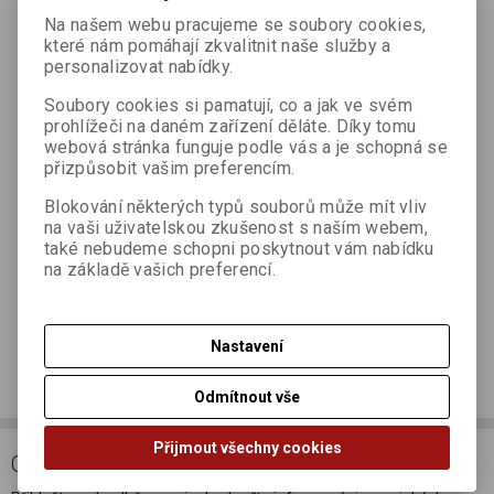
Na našem webu pracujeme se soubory cookies,
Složení
pšeničný
sójové
sójové
pšeničná
které nám pomáhají zkvalitnit naše služby a
personalizovat nabídky.
Výživové údaje na 100g:
Soubory cookies si pamatují, co a jak ve svém
prohlížeči na daném zařízení děláte. Díky tomu
webová stránka funguje podle vás a je schopná se
přizpůsobit vašim preferencím.
Blokování některých typů souborů může mít vliv
na vaši uživatelskou zkušenost s naším webem,
také nebudeme schopni poskytnout vám nabídku
na základě vašich preferencí.
Dotaz na výrobek
Nastavení
Doporučit výrobek
Odmítnout vše
Přijmout všechny cookies
ODBĚR NOVINEK