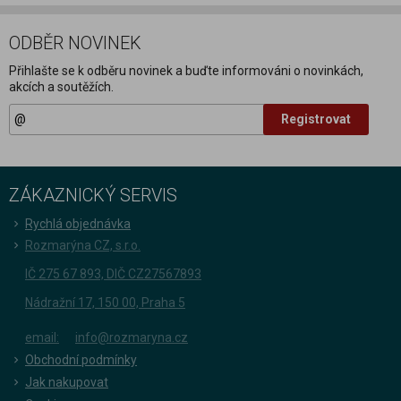
ODBĚR NOVINEK
Přihlašte se k odběru novinek a buďte informováni o novinkách,
akcích a soutěžích.
Registrovat
ZÁKAZNICKÝ SERVIS
Rychlá objednávka
Rozmarýna CZ, s.r.o.
IČ 275 67 893, DIČ CZ27567893
Nádražní 17, 150 00, Praha 5
email:
info@rozmaryna.cz
Obchodní podmínky
Jak nakupovat