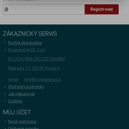
Registrovat
ZÁKAZNICKÝ SERVIS
Rychlá objednávka
Rozmarýna CZ, s.r.o.
IČ 275 67 893, DIČ CZ27567893
Nádražní 17, 150 00, Praha 5
email:
info@rozmaryna.cz
Obchodní podmínky
Jak nakupovat
Cookies
MŮJ ÚČET
Nová registrace
Oblíbené položky