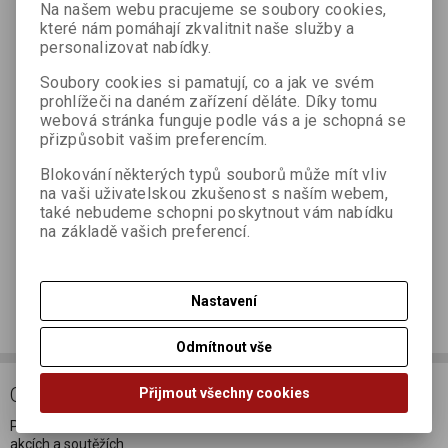
Na našem webu pracujeme se soubory cookies,
které nám pomáhají zkvalitnit naše služby a
personalizovat nabídky.
Váš dotaz *
Soubory cookies si pamatují, co a jak ve svém
prohlížeči na daném zařízení děláte. Díky tomu
webová stránka funguje podle vás a je schopná se
přizpůsobit vašim preferencím.
Blokování některých typů souborů může mít vliv
na vaši uživatelskou zkušenost s naším webem,
také nebudeme schopni poskytnout vám nabídku
na základě vašich preferencí.
Odeslat
Doporučit výrobek
Nastavení
Odmítnout vše
ODBĚR NOVINEK
Přijmout všechny cookies
Přihlašte se k odběru novinek a buďte informováni o novinkách,
akcích a soutěžích.