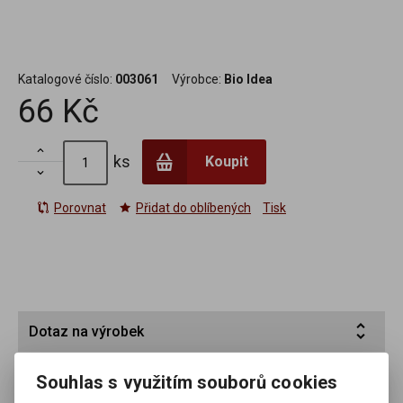
Katalogové číslo:
003061
Výrobce:
Bio Idea
66 Kč

ks
Koupit

Porovnat
Přidat do oblíbených
Tisk
Dotaz na výrobek
Váš email *
Souhlas s využitím souborů cookies