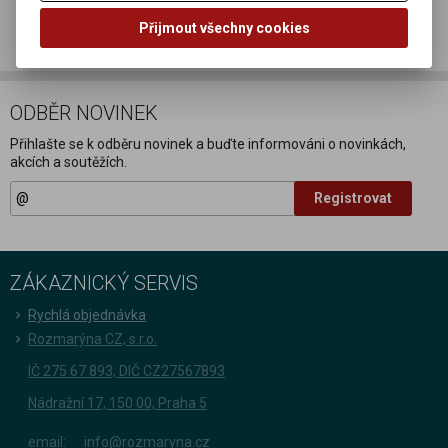
Doporučit výrobek
Přijmout všechny cookies
ODBĚR NOVINEK
Přihlašte se k odběru novinek a buďte informováni o novinkách,
akcích a soutěžích.
Registrovat
ZÁKAZNICKÝ SERVIS
Rychlá objednávka
Rozmarýna CZ, s.r.o.
IČ 275 67 893, DIČ CZ27567893
Nádražní 17, 150 00, Praha 5
email:
info@rozmaryna.cz