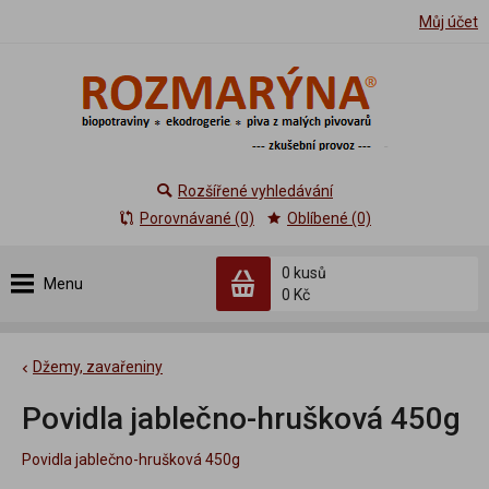
Můj účet
Rozšířené vyhledávání
Porovnávané (0)
Oblíbené (0)
0 kusů
Menu
0 Kč
Džemy, zavařeniny
Povidla jablečno-hrušková 450g
Povidla jablečno-hrušková 450g