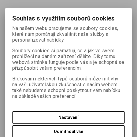
Země původu:
Belgie.
Souhlas s využitím souborů cookies
SLOŽENÍ
: 75% koncentrát z vařených hrušek, 25% koncentrát
Na našem webu pracujeme se soubory cookies,
které nám pomáhají zkvalitnit naše služby a
z vařených jablek, kyselina citrónová.
personalizovat nabídky.
VÝŽIVOVÉ ÚDAJE NA 100 G:
Soubory cookies si pamatují, co a jak ve svém
Energetická hodnota
1145 kJ/269 kcal
prohlížeči na daném zařízení děláte. Díky tomu
Tuky
<0,5 g
webová stránka funguje podle vás a je schopná se
z toho nasycené mastné kyseliny
<0,1 g
přizpůsobit vašim preferencím.
Sacharidy
64,5 g
Blokování některých typů souborů může mít vliv
z toho cukry
55 g
na vaši uživatelskou zkušenost s naším webem,
Vláknina
4 g
také nebudeme schopni poskytnout vám nabídku
Bílkoviny
1,1 g
na základě vašich preferencí.
Sůl
0,03 g
Nastavení
Dotaz na výrobek
Odmítnout vše