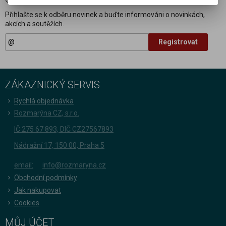
Přihlašte se k odběru novinek a buďte informováni o novinkách,
akcích a soutěžích.
Registrovat
ZÁKAZNICKÝ SERVIS
Rychlá objednávka
Rozmarýna CZ, s.r.o.
IČ 275 67 893, DIČ CZ27567893
Nádražní 17, 150 00, Praha 5
email:
info@rozmaryna.cz
Obchodní podmínky
Jak nakupovat
Cookies
MŮJ ÚČET