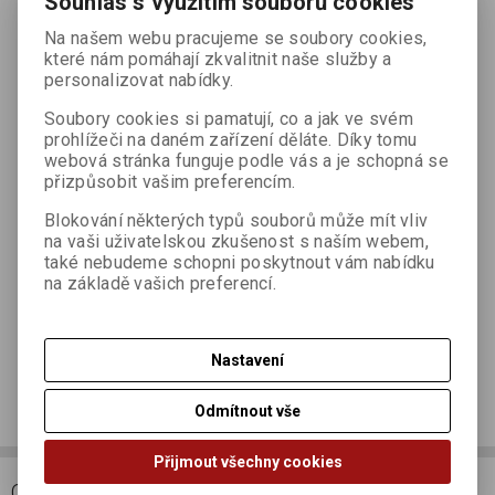
Souhlas s využitím souborů cookies
Váš email *
Na našem webu pracujeme se soubory cookies,
které nám pomáhají zkvalitnit naše služby a
personalizovat nabídky.
Váš dotaz *
Soubory cookies si pamatují, co a jak ve svém
prohlížeči na daném zařízení děláte. Díky tomu
webová stránka funguje podle vás a je schopná se
přizpůsobit vašim preferencím.
Blokování některých typů souborů může mít vliv
na vaši uživatelskou zkušenost s naším webem,
také nebudeme schopni poskytnout vám nabídku
na základě vašich preferencí.
Odeslat
Nastavení
Doporučit výrobek
Odmítnout vše
Přijmout všechny cookies
ODBĚR NOVINEK