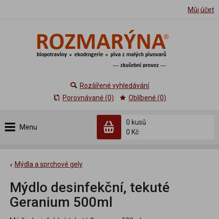
Můj účet
Rozšířené vyhledávání
Porovnávané (0)
Oblíbené (0)
0 kusů
Menu
0 Kč
Mýdla a sprchové gely
Mýdlo desinfekční, tekuté
Geranium 500ml