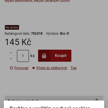
Mýdlo desinfekční, tekuté Geranium 500ml
Na dotaz
Katalogové číslo:
702418
Výrobce:
Bio-D
145 Kč

ks
Koupit

Porovnat
Přidat do oblíbených
Tisk
Dotaz na výrobek