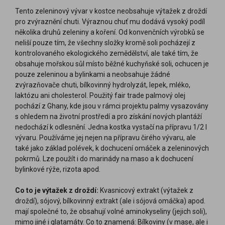
Tento zeleninový vývar v kostce neobsahuje výtažek z droždí
pro zvýraznění chuti. Výraznou chuť mu dodává vysoký podíl
několika druhů zeleniny a koření. Od konvenčních výrobků se
neliší pouze tím, že všechny složky kromě soli pocházejí z
kontrolovaného ekologického zemědělství, ale také tím, že
obsahuje mořskou sůl místo běžné kuchyňské soli, ochucen je
pouze zeleninou a bylinkami a neobsahuje žádné
zvýrazňovače chuti, bílkovinný hydrolyzát, lepek, mléko,
laktózu ani cholesterol. Použitý fair trade palmový olej
pochází z Ghany, kde jsou v rámci projektu palmy vysazovány
s ohledem na životní prostředí a pro získání nových plantáží
nedochází k odlesnění. Jedna kostka vystačí na přípravu 1/2 l
vývaru. Používáme jej nejen na přípravu čirého vývaru, ale
také jako základ polévek, k dochucení omáček a zeleninových
pokrmů. Lze použít i do marinády na maso a k dochucení
bylinkové rýže, rizota apod.
Co to je výtažek z droždí:
Kvasnicový extrakt (výtažek z
droždí), sójový, bílkovinný extrakt (ale i sójová omáčka) apod.
mají společné to, že obsahují volné aminokyseliny (jejich soli),
mimo jiné i glatamáty. Co to znamená: Bílkoviny (v mase, ale i