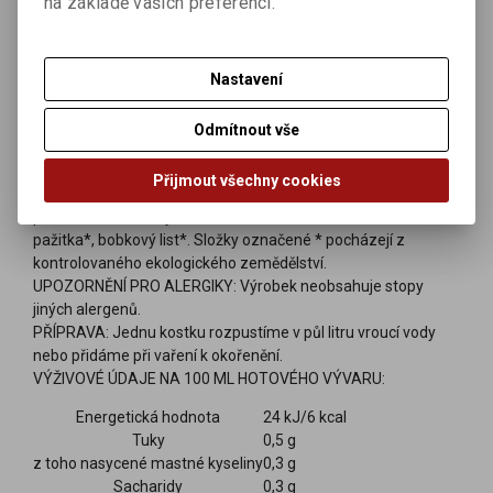
na základě vašich preferencí.
glutamanu (např. parmezán). Ti se samozřejmě musí
vyhýbat veškerým potravinám s hydrolyzovanou bílkovinou.
My ostatní se můžeme rozhodnout, co nám ještě připadá
přirozené, a co už jíst nechceme :-).
Nastavení
MNOŽSTVÍ: 8 kostek
Odmítnout vše
ZEMĚ PŮVODU: Německo
SLOŽENÍ: mořská sůl, palmový olej*, zelenina* 14,5 %
Přijmout všechny cookies
(mrkev*,
celer
*, cibule*, pórek*, rajčata*), mletá natural rýže*,
petržel*, muškátový květ*, libeček*, kurkuma*,
celerová nať
*,
pažitka*, bobkový list*. Složky označené * pocházejí z
kontrolovaného ekologického zemědělství.
UPOZORNĚNÍ PRO ALERGIKY: Výrobek neobsahuje stopy
jiných alergenů.
PŘÍPRAVA: Jednu kostku rozpustíme v půl litru vroucí vody
nebo přidáme při vaření k okořenění.
VÝŽIVOVÉ ÚDAJE NA 100 ML HOTOVÉHO VÝVARU:
Energetická hodnota
24 kJ/6 kcal
Tuky
0,5 g
z toho nasycené mastné kyseliny
0,3 g
Sacharidy
0,3 g