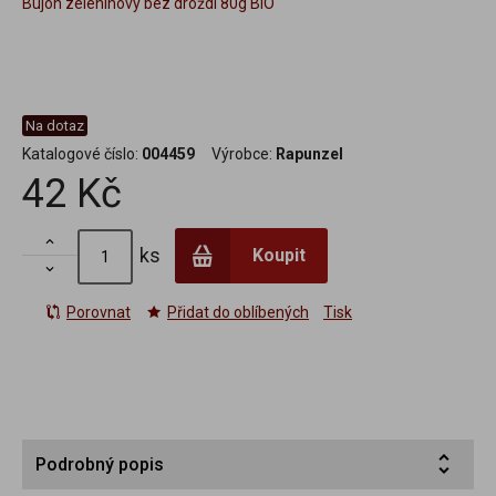
Bujón zeleninový bez droždí 80g BIO
Na dotaz
Katalogové číslo:
004459
Výrobce:
Rapunzel
42 Kč

ks
Koupit

Porovnat
Přidat do oblíbených
Tisk
Podrobný popis