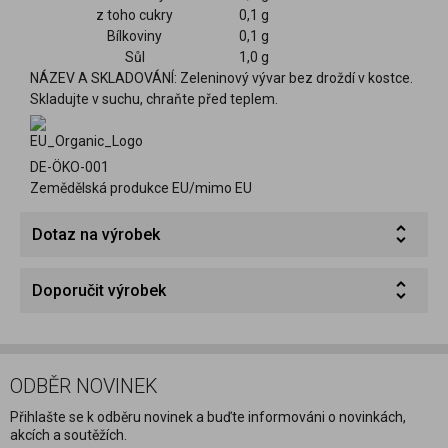
z toho cukry
0,1 g
Bílkoviny
0,1 g
Sůl
1,0 g
NÁZEV A SKLADOVÁNÍ: Zeleninový vývar bez droždí v kostce.
Skladujte v suchu, chraňte před teplem.
DE-ÖKO-001
Zemědělská produkce EU/mimo EU
Dotaz na výrobek
Doporučit výrobek
ODBĚR NOVINEK
Přihlašte se k odběru novinek a buďte informováni o novinkách,
akcích a soutěžích.