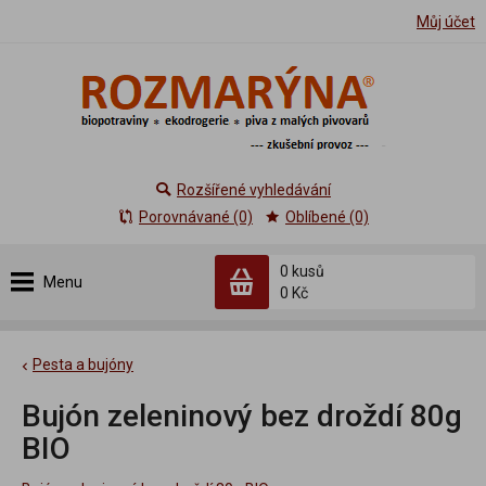
Můj účet
Rozšířené vyhledávání
Porovnávané (0)
Oblíbené (0)
0 kusů
Menu
0 Kč
Pesta a bujóny
Bujón zeleninový bez droždí 80g
BIO