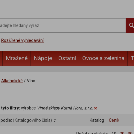
Rozšířené vyhledávání
Mražené
Nápoje
Ostatní
Ovoce a zelenina
T
Alkoholické
/
Víno
yto filtry:
výrobce
Vinné sklepy Kutná Hora, s.r.o.
 podle:
(Katalogového čísla)
Katalog
Ceník
Počet na stránku
10
20
30