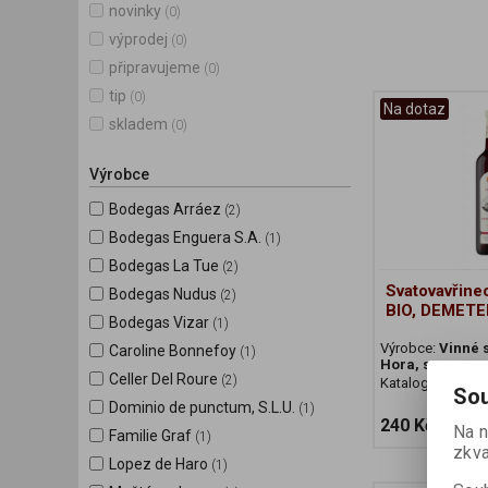
novinky
(0)
výprodej
(0)
připravujeme
(0)
tip
(0)
Na dotaz
skladem
(0)
Výrobce
Bodegas Arráez
(2)
Bodegas Enguera S.A.
(1)
Bodegas La Tue
(2)
Svatovavřine
Bodegas Nudus
(2)
BIO, DEMETE
Bodegas Vizar
(1)
Výrobce:
Vinné 
Caroline Bonnefoy
(1)
Hora, s.r.o.
Celler Del Roure
(2)
Katalogové číslo
Sou
Dominio de punctum, S.L.U.
(1)
240 Kč
Na n
Familie Graf
(1)
zkva
Lopez de Haro
(1)