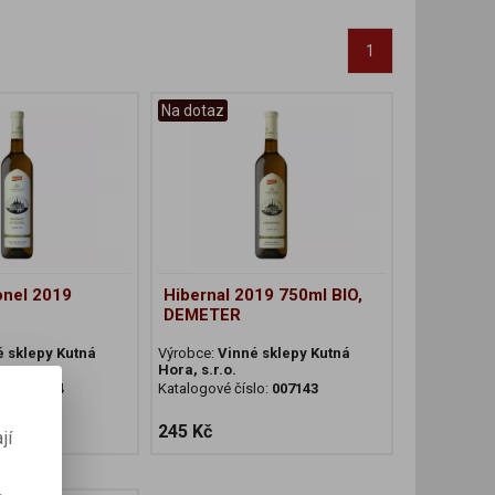
1
Na dotaz
onel 2019
Hibernal 2019 750ml BIO,
DEMETER
é sklepy Kutná
Výrobce:
Vinné sklepy Kutná
Hora, s.r.o.
lo:
006974
Katalogové číslo:
007143
245 Kč
jí