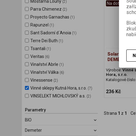
Soub
Moštárna Louny
(2)
Na dotaz
zaří
Parra Chimenez
(2)
scho
Proyecto Garnachas
(1)
Blok
Rapunzel
(1)
zku
Sant Sadorní d´Anoia
(1)
nabí
Terre Dei Buth
(1)
Tsantali
(1)
Solaris 2021
N
Veritas
(6)
DEMETER
Vinařství Abrle
(1)
Výrobce:
Vinné 
Vinařství Válka
(6)
Hora, s.r.o.
Katalogové číslo
Vinessense
(2)
Vinné sklepy Kutná Hora, s.r.o.
(7)
236 Kč
VINSELEKT MICHLOVSKÝ a.s.
(2)
Parametry
Strana
1
z
1
Ce
BIO
Demeter