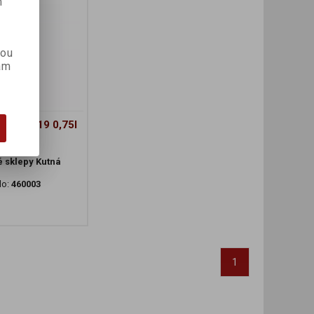
m
kou
ám
šedé 2019 0,75l
é sklepy Kutná
lo:
460003
1