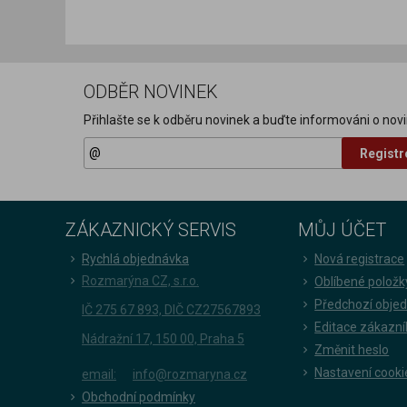
ODBĚR NOVINEK
Přihlašte se k odběru novinek a buďte informováni o novi
Registr
ZÁKAZNICKÝ SERVIS
MŮJ ÚČET
Rychlá objednávka
Nová registrace
Rozmarýna CZ, s.r.o.
Oblíbené položk
Předchozí obje
IČ 275 67 893, DIČ CZ27567893
Editace zákazní
Nádražní 17, 150 00, Praha 5
Změnit heslo
Nastavení cooki
email:
info@rozmaryna.cz
Obchodní podmínky