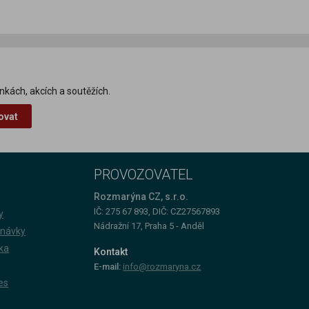
nkách, akcích a soutěžích.
ovat
PROVOZOVATEL
Rozmarýna CZ, s.r.o.
IČ: 275 67 893, DIČ: CZ27567893
y
Nádražní 17, Praha 5 - Anděl
dnávky
ka
Kontakt
E-mail:
info@rozmaryna.cz
es