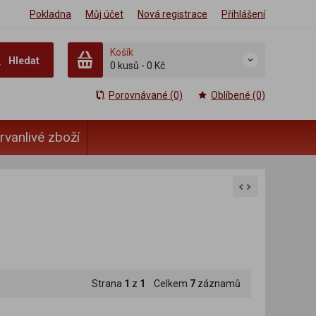
Pokladna
Můj účet
Nová registrace
Přihlášení
Košík
Hledat
0 kusů
-
0 Kč
Porovnávané (0)
Oblíbené (0)
rvanlivé zboží
Strana
1
z
1
Celkem
7
záznamů