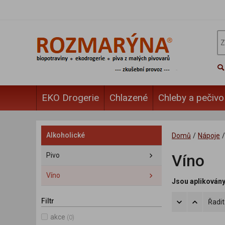
EKO Drogerie
Chlazené
Chleby a pečivo
Alkoholické
Domů
/
Nápoje
/
Pivo
Víno
Víno
Jsou aplikovány t
Filtr
Řadit
akce
(0)