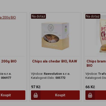
Na dotaz
Na dotaz
 200g BIO
Chips ala chedar BIO, RAW
Chips bram
BIO
io s.r.o.
Výrobce:
Rawvolution s.r.o.
Výrobce:
Traf
:
006977
Katalogové číslo:
005772
Katalogové čís
97 Kč
66 Kč
Koupit
Koupit