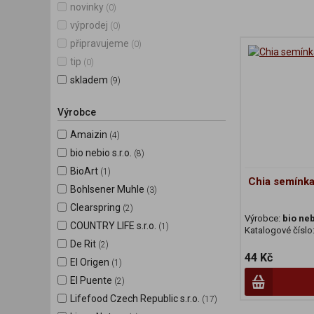
novinky
(0)
výprodej
(0)
připravujeme
(0)
tip
(0)
skladem
(9)
Výrobce
Amaizin
(4)
bio nebio s.r.o.
(8)
BioArt
(1)
Chia semínka
Bohlsener Muhle
(3)
Clearspring
(2)
Výrobce:
bio neb
COUNTRY LIFE s.r.o.
(1)
Katalogové číslo
De Rit
(2)
44 Kč
El Origen
(1)
El Puente
(2)
Lifefood Czech Republic s.r.o.
(17)