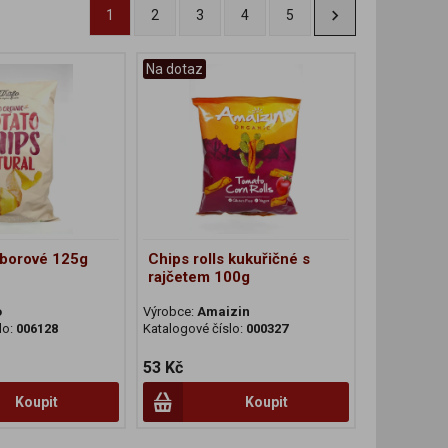
1
2
3
4
5
Na dotaz
borové 125g
Chips rolls kukuřičné s
rajčetem 100g
o
Výrobce:
Amaizin
lo:
006128
Katalogové číslo:
000327
53 Kč
Koupit
Koupit