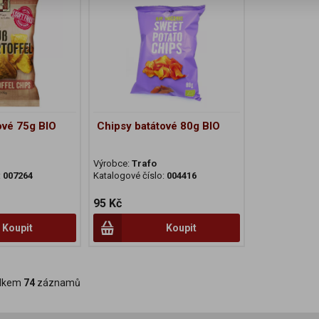
ové 75g BIO
Chipsy batátové 80g BIO
Výrobce:
Trafo
:
007264
Katalogové číslo:
004416
95 Kč
Koupit
Koupit
lkem
74
záznamů