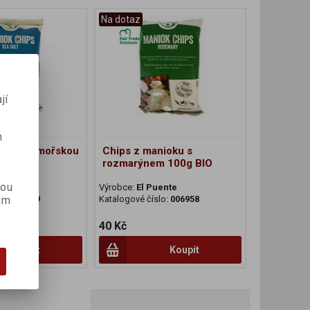
Na dotaz
jí
m
nioku s mořskou
Chips z manioku s
rozmarýnem 100g BIO
kou
ente
Výrobce:
El Puente
lo:
006959
Katalogové číslo:
006958
ám
40 Kč
Koupit
Koupit