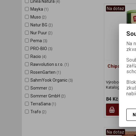
Linea Natura
(4)
Na dotaz
Mayka
(1)
Muso
(2)
Natur BG
(2)
Sou
Nur Puur
(2)
Pema
(3)
Na n
PRO-BIO
zkva
(3)
Racio
(4)
Soub
Rawvolution s.r.o.
(1)
zaří
Chips špaldo
scho
RosenGarten
(1)
SahmYook Organic
(3)
Blok
Výrobce:
Rosen
Katalogové číslo
zku
Sommer
(2)
nabí
Sommer GmbH
(2)
84 Kč
TerraSana
(1)
Trafo
(2)
N
Na dotaz