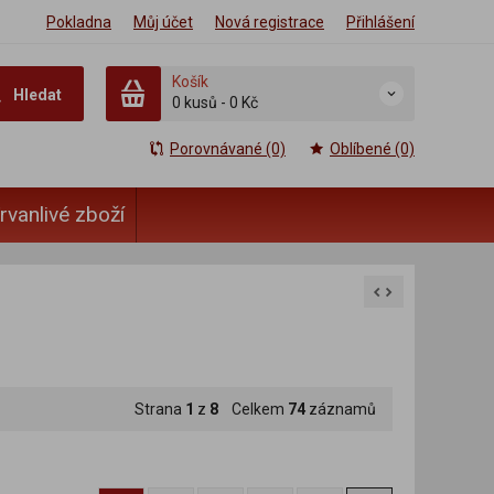
Pokladna
Můj účet
Nová registrace
Přihlášení
Košík
Hledat
0 kusů
-
0 Kč
Porovnávané (0)
Oblíbené (0)
rvanlivé zboží
Strana
1
z
8
Celkem
74
záznamů