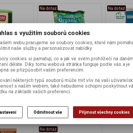
Na dotaz
Na dotaz
hlas s využitím souborů cookies
ašem webu pracujeme se soubory cookies, které nám pomáha
litnit naše služby a personalizovat nabídky.
ory cookies si pamatují, co a jak ve svém prohlížeči na dané
zení děláte. Díky tomu webová stránka funguje podle vás a je
vé 100g BIO
Chips z banánů Plantain
Chips z ma
pná se přizpůsobit vašim preferencím.
80g BIO
solí 100g
ování některých typů souborů může mít vliv na vaši uživatels
Garten
Výrobce:
El Origen
Výrobce:
El Pu
:
006078
Katalogové číslo:
007122
Katalogové čís
šenost s naším webem, také nebudeme schopni poskytnout v
dku na základě vašich preferencí.
68 Kč
78 Kč
Koupit
Koupit
astavení
Odmítnout vše
Přijmout všechny cookies
Na dotaz