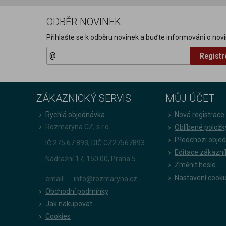
ODBĚR NOVINEK
Přihlašte se k odběru novinek a buďte informováni o novi
Registr
ZÁKAZNICKÝ SERVIS
MŮJ ÚČET
Rychlá objednávka
Nová registrace
Rozmarýna CZ, s.r.o.
Oblíbené položk
Předchozí obje
IČ 275 67 893, DIČ CZ27567893
Editace zákazní
Nádražní 17, 150 00, Praha 5
Změnit heslo
Nastavení cooki
email:
info@rozmaryna.cz
Obchodní podmínky
Jak nakupovat
Cookies