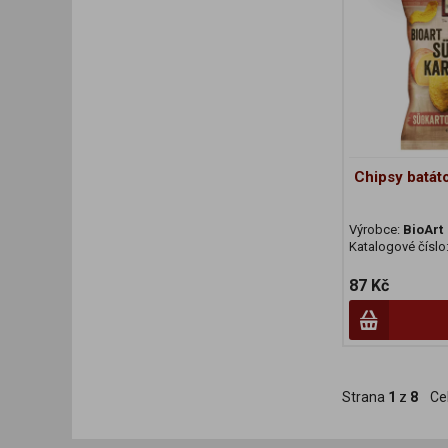
Chipsy batát
Výrobce:
BioArt
Katalogové číslo
87 Kč
Strana
1
z
8
Ce