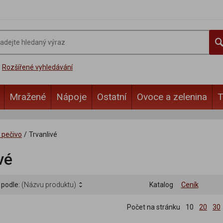
Rozšířené vyhledávání
Mražené
Nápoje
Ostatní
Ovoce a zelenina
T
 pečivo
/
Trvanlivé
vé
 podle:
(Názvu produktu)
Katalog
Ceník
Počet na stránku
10
20
30