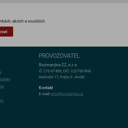
nkách, akcích a soutěžích.
ovat
PROVOZOVATEL
Rozmarýna CZ, s.r.o.
IČ: 275 67 893, DIČ: CZ27567893
y
Nádražní 17, Praha 5 - Anděl
dnávky
ka
Kontakt
E-mail:
info@rozmaryna.cz
es