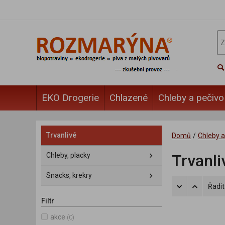
EKO Drogerie
Chlazené
Chleby a pečivo
Trvanlivé
Domů
/
Chleby a
Chleby, placky
Trvanli
Snacks, krekry
Řadit
Filtr
akce
(0)