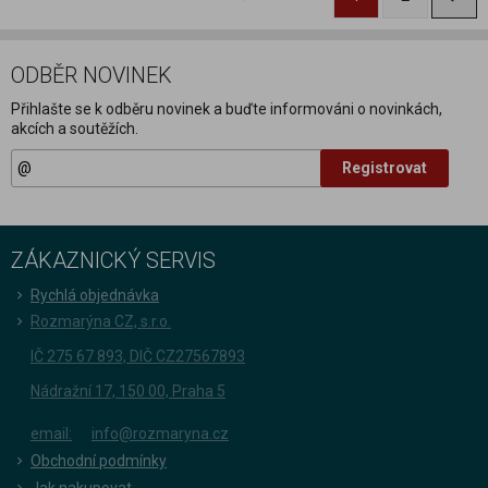
ODBĚR NOVINEK
Přihlašte se k odběru novinek a buďte informováni o novinkách,
akcích a soutěžích.
Registrovat
ZÁKAZNICKÝ SERVIS
Rychlá objednávka
Rozmarýna CZ, s.r.o.
IČ 275 67 893, DIČ CZ27567893
Nádražní 17, 150 00, Praha 5
email:
info@rozmaryna.cz
Obchodní podmínky
Jak nakupovat