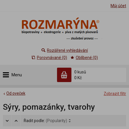
Můj účet
Rozšířené vyhledávání
Porovnávané (0)
Oblíbené (0)
0 kusů
Menu
0 Kč
Od oveček
Zobrazit filtr
Sýry, pomazánky, tvarohy
Řadit podle:
(Popularity)