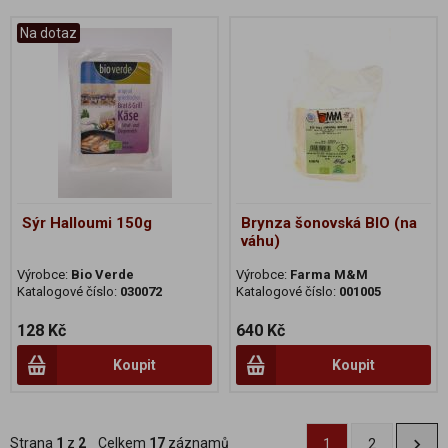
Na dotaz
Sýr Halloumi 150g
Brynza šonovská BIO (na
váhu)
Výrobce:
Bio Verde
Výrobce:
Farma M&M
Katalogové číslo:
030072
Katalogové číslo:
001005
128 Kč
640 Kč
Koupit
Koupit
Strana
1
z
2
Celkem
17
záznamů
1
2