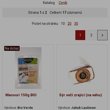
Katalog
Ceník
Strana
1
z
2
Celkem
17
záznamů
Počet na stránku
10
20
30
1
2
Na dotaz
Manouri 150g BIO
Sýr ovčí zrající (na váhu)
Výrobce:
Bio Verde
Výrobce:
Jakub Laušman