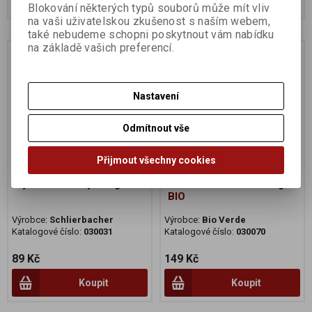
Blokování některých typů souborů může mít vliv
na vaši uživatelskou zkušenost s naším webem,
také nebudeme schopni poskytnout vám nabídku
na základě vašich preferencí.
Na dotaz
Na dotaz
Nastavení
Odmítnout vše
Přijmout všechny cookies
Sýr ovčí čerstvý 150g BIO
Pecorino Romano 125g
BIO
Výrobce:
Schlierbacher
Výrobce:
Bio Verde
Katalogové číslo:
030031
Katalogové číslo:
030070
89 Kč
149 Kč
Koupit
Koupit