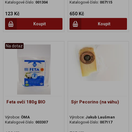
Katalogové číslo:
001304
Katalogové číslo:
007115
123 Kč
650 Kč
Koupit
Koupit
Na dotaz
Feta ovčí 180g BIO
Sýr Pecorino (na váhu)
Výrobce:
ÖMA
Výrobce:
Jakub Laušman
Katalogové číslo:
003307
Katalogové číslo:
007117