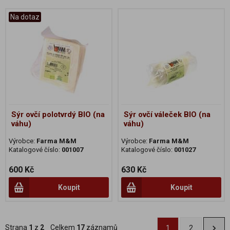
Na dotaz
Sýr ovčí polotvrdý BIO (na
Sýr ovčí váleček BIO (na
váhu)
váhu)
Výrobce:
Farma M&M
Výrobce:
Farma M&M
Katalogové číslo:
001007
Katalogové číslo:
001027
600 Kč
630 Kč
Koupit
Koupit
Strana
1
z
2
Celkem
17
záznamů
1
2