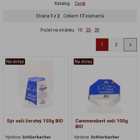
Katalog
Ceník
Strana
1
z
2
Celkem
17
záznamů
Počet na stránku
10
20
30
1
2
Na dotaz
Na dotaz
Sýr ovčí čerstvý 150g BIO
Cammembert ovčí 100g
BIO
Výrobce:
Schlierbacher
Výrobce:
Schlierbacher