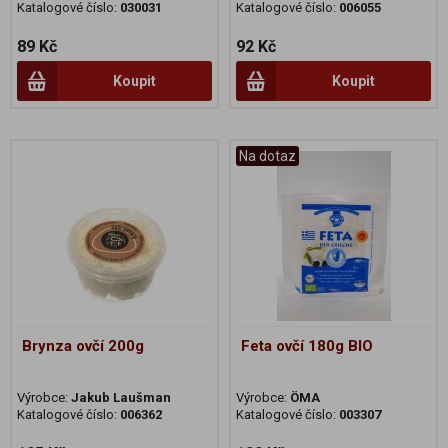
Katalogové číslo:
030031
Katalogové číslo:
006055
89 Kč
92 Kč
Koupit
Koupit
Na dotaz
Brynza ovčí 200g
Feta ovčí 180g BIO
Výrobce:
Jakub Laušman
Výrobce:
ÖMA
Katalogové číslo:
006362
Katalogové číslo:
003307