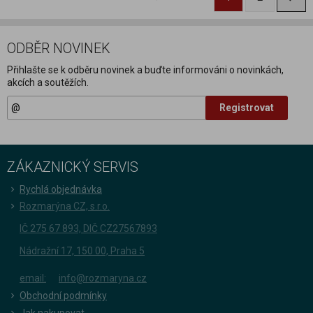
ODBĚR NOVINEK
Přihlašte se k odběru novinek a buďte informováni o novinkách,
akcích a soutěžích.
Registrovat
ZÁKAZNICKÝ SERVIS
Rychlá objednávka
Rozmarýna CZ, s.r.o.
IČ 275 67 893, DIČ CZ27567893
Nádražní 17, 150 00, Praha 5
email:
info@rozmaryna.cz
Obchodní podmínky
Jak nakupovat