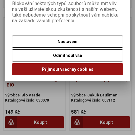
Blokování některých typů souborů může mít vliv
na vaši uživatelskou zkušenost s naším webem,
také nebudeme schopni poskytnout vám nabídku
na základě vašich preferencí.
Na dotaz
Nastavení
Odmítnout vše
Přijmout všechny cookies
Pecorino Romano 125g
Sýr ovčí čerstvý (na váhu)
BIO
Výrobce:
Bio Verde
Výrobce:
Jakub Laušman
Katalogové číslo:
030070
Katalogové číslo:
007112
149 Kč
581 Kč
Koupit
Koupit