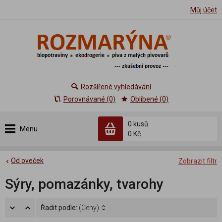
Můj účet
Rozšířené vyhledávání
Porovnávané (0)
Oblíbené (0)
0 kusů
Menu
0 Kč
Od oveček
Zobrazit filtr
Sýry, pomazánky, tvarohy
Řadit podle:
(Ceny)