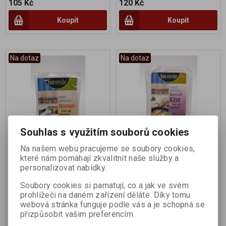
105 Kč
120 Kč
Koupit
Koupit
Na dotaz
Na dotaz
Souhlas s využitím souborů cookies
Na našem webu pracujeme se soubory cookies,
Manouri 150g BIO
Sýr Halloumi 150g
které nám pomáhají zkvalitnit naše služby a
personalizovat nabídky.
Výrobce:
Bio Verde
Výrobce:
Bio Verde
Soubory cookies si pamatují, co a jak ve svém
Katalogové číslo:
001304
Katalogové číslo:
030072
prohlížeči na daném zařízení děláte. Díky tomu
webová stránka funguje podle vás a je schopná se
123 Kč
128 Kč
přizpůsobit vašim preferencím.
Koupit
Koupit