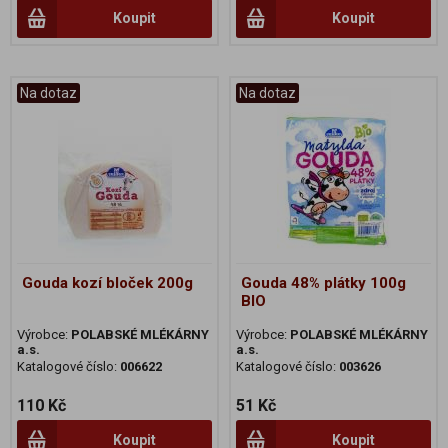
Koupit
Koupit
Na dotaz
Na dotaz
Gouda kozí bloček 200g
Gouda 48% plátky 100g
BIO
Výrobce:
POLABSKÉ MLÉKÁRNY
Výrobce:
POLABSKÉ MLÉKÁRNY
a.s.
a.s.
Katalogové číslo:
006622
Katalogové číslo:
003626
110 Kč
51 Kč
Koupit
Koupit