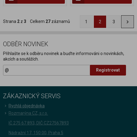
Strana
2
z
3
Celkem
27
záznamů
1
2
3
ODBĚR NOVINEK
Přihlašte se k odběru novinek a buďte informováni o novinkách,
akcích a soutěžích.
Registrovat
ZÁKAZNICKÝ SERVIS
Rychlá objednávka
Rozmarýna CZ, s.r.o.
IČ 275 67 893, DIČ CZ27567893
Nádražní 17, 150 00, Praha 5