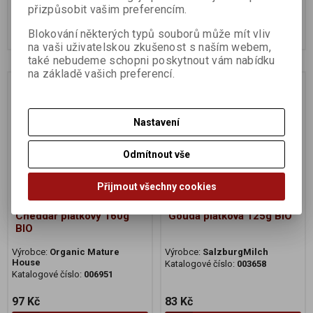
202 Kč
45 Kč
přizpůsobit vašim preferencím.
Koupit
Koupit
Blokování některých typů souborů může mít vliv
na vaši uživatelskou zkušenost s naším webem,
také nebudeme schopni poskytnout vám nabídku
na základě vašich preferencí.
Na dotaz
Na dotaz
Nastavení
Odmítnout vše
Přijmout všechny cookies
Cheddar plátkový 160g
Gouda plátková 125g BIO
BIO
Výrobce:
Organic Mature
Výrobce:
SalzburgMilch
House
Katalogové číslo:
003658
Katalogové číslo:
006951
97 Kč
83 Kč