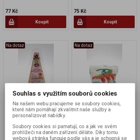
77 Kč
75 Kč
Koupit
Koupit
Na dotaz
Na dotaz
Souhlas s využitím souborů cookies
Na našem webu pracujeme se soubory cookies,
Parmiggiano Reggiano
Mozzarella kravská 100g
které nám pomáhají zkvalitnit naše služby a
150 g 18M BIO
BIO
personalizovat nabídky.
Výrobce:
ÖMA
Výrobce:
ÖMA
Soubory cookies si pamatují, co a jak ve svém
Katalogové číslo:
002971
Katalogové číslo:
005225
prohlížeči na daném zařízení děláte. Díky tomu
webová stránka funguje podle vás a je schopná se