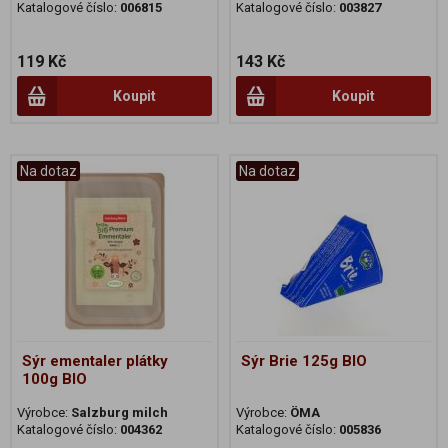
Katalogové číslo:
006815
Katalogové číslo:
003827
119 Kč
143 Kč
Koupit
Koupit
Na dotaz
Na dotaz
Sýr ementaler plátky
Sýr Brie 125g BIO
100g BIO
Výrobce:
Salzburg milch
Výrobce:
ÖMA
Katalogové číslo:
004362
Katalogové číslo:
005836