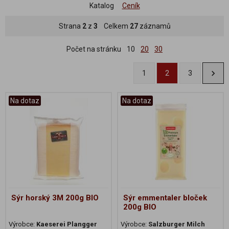
Katalog
Ceník
Strana
2
z
3
Celkem
27
záznamů
Počet na stránku
10
20
30
1
2
3
Na dotaz
Na dotaz
Sýr horský 3M 200g BIO
Sýr emmentaler bloček
200g BIO
Výrobce:
Kaeserei Plangger
Výrobce:
Salzburger Milch