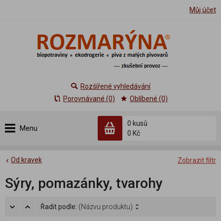
Můj účet
Rozšířené vyhledávání
Porovnávané (0)
Oblíbené (0)
0 kusů
Menu
0 Kč
Od kravek
Zobrazit filtr
Sýry, pomazánky, tvarohy
Řadit podle:
(Názvu produktu)