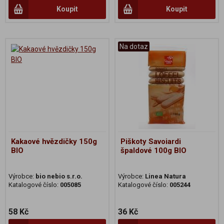
Koupit
Koupit
Na dotaz
Kakaové hvězdičky 150g
Piškoty Savoiardi
BIO
špaldové 100g BIO
Výrobce:
bio nebio s.r.o.
Výrobce:
Linea Natura
Katalogové číslo:
005085
Katalogové číslo:
005244
58 Kč
36 Kč