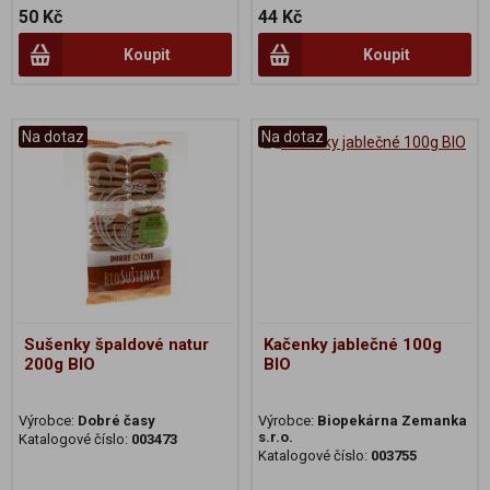
50 Kč
44 Kč
Koupit
Koupit
Na dotaz
Na dotaz
Sušenky špaldové natur
Kačenky jablečné 100g
200g BIO
BIO
Výrobce:
Dobré časy
Výrobce:
Biopekárna Zemanka
s.r.o.
Katalogové číslo:
003473
Katalogové číslo:
003755