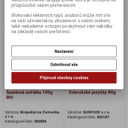
přizpůsobit vašim preferencím.
102 Kč
58 Kč
Blokování některých typů souborů může mít vliv
Koupit
Koupit
na vaši uživatelskou zkušenost s naším webem,
také nebudeme schopni poskytnout vám nabídku
na základě vašich preferencí.
Na dotaz
Nastavení
Odmítnout vše
Přijmout všechny cookies
Špaldová zvířátka 100g
Dobrušské jazýčky 80g
BIO
Výrobce:
Biopekárna Zemanka
Výrobce:
SUNFOOD s.r.o.
s.r.o.
Katalogové číslo:
003187
Katalogové číslo:
002836