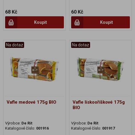
68 Kč
60 Kč
Koupit
Koupit
Na dotaz
Na dotaz
Vafle medové 175g BIO
Vafle lískooříškové 175g
BIO
Výrobce:
De Rit
Výrobce:
De Rit
Katalogové číslo:
001916
Katalogové číslo:
001917