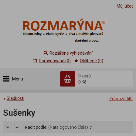
Můj účet
Rozšířené vyhledávání
Porovnávané (0)
Oblíbené (0)
0 kusů
Menu
0 Kč
Sladkosti
Zobrazit filtr
Sušenky
Řadit podle:
(Katalogového čísla)