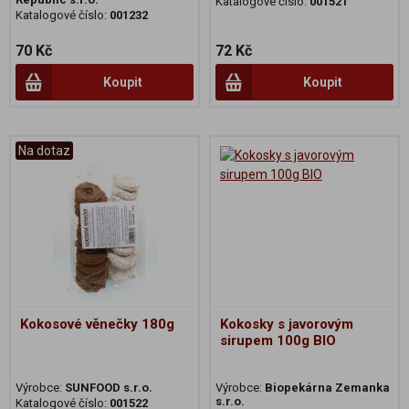
Katalogové číslo:
001521
Katalogové číslo:
001232
70 Kč
72 Kč
Koupit
Koupit
Na dotaz
Kokosové věnečky 180g
Kokosky s javorovým
sirupem 100g BIO
Výrobce:
SUNFOOD s.r.o.
Výrobce:
Biopekárna Zemanka
s.r.o.
Katalogové číslo:
001522