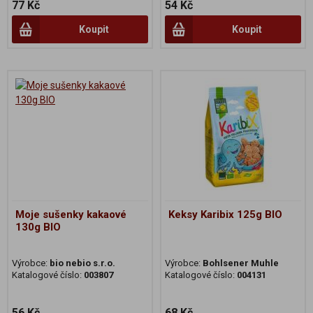
77 Kč
54 Kč
Koupit
Koupit
Moje sušenky kakaové
Keksy Karibix 125g BIO
130g BIO
Výrobce:
bio nebio s.r.o.
Výrobce:
Bohlsener Muhle
Katalogové číslo:
003807
Katalogové číslo:
004131
56 Kč
68 Kč