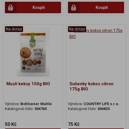
Koupit
Koupit
Na dotaz
Na dotaz
Musli keksy 150g BIO
Sušenky kokos citron
175g BIO
Výrobce:
Bohlsener Muhle
Výrobce:
COUNTRY LIFE s.r.o.
Katalogové číslo:
004760
Katalogové číslo:
004823
50 Kč
75 Kč