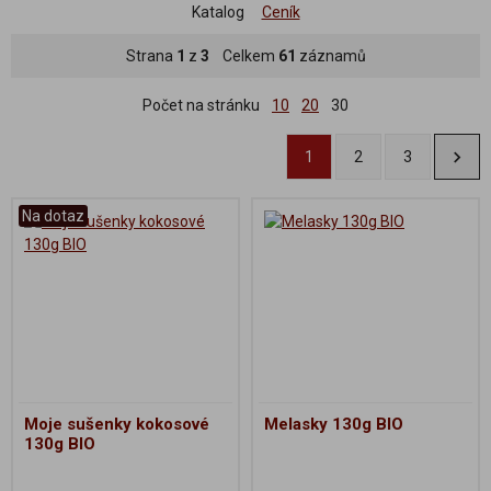
Katalog
Ceník
Strana
1
z
3
Celkem
61
záznamů
Počet na stránku
10
20
30
1
2
3
Na dotaz
Moje sušenky kokosové
Melasky 130g BIO
130g BIO