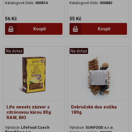
Katalogové číslo:
000814
Katalogové číslo:
000882
56 Kč
55 Kč
Koupit
Koupit
Na dotaz
Na dotaz
Life sweets zázvor s
Dobrušská duo esíčka
citrónovou kůrou 80g
180g
RAW, BIO
Výrobce:
Lifefood Czech
Výrobce:
SUNFOOD s.r.o.
Republic s.r.o.