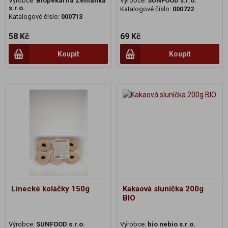
Výrobce:
Biopekárna Zemanka
Výrobce:
SUNFOOD s.r.o.
s.r.o.
Katalogové číslo:
000722
Katalogové číslo:
000713
58 Kč
69 Kč
Koupit
Koupit
Linecké koláčky 150g
Kakaová sluníčka 200g
BIO
Výrobce:
SUNFOOD s.r.o.
Výrobce:
bio nebio s.r.o.