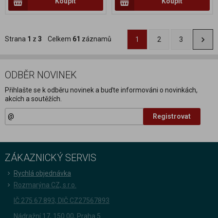
Koupit
Koupit
Strana
1
z
3
Celkem
61
záznamů
1
2
3
ODBĚR NOVINEK
Přihlašte se k odběru novinek a buďte informováni o novinkách,
akcích a soutěžích.
Registrovat
ZÁKAZNICKÝ SERVIS
Rychlá objednávka
Rozmarýna CZ, s.r.o.
IČ 275 67 893, DIČ CZ27567893
Nádražní 17, 150 00, Praha 5