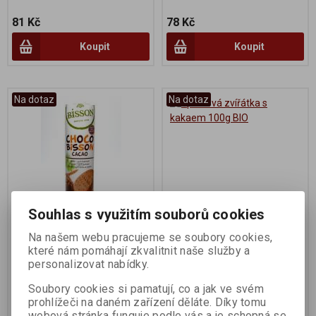
81 Kč
78 Kč
Koupit
Koupit
Na dotaz
Na dotaz
Souhlas s využitím souborů cookies
Sušenky krém kakaový
Špaldová zvířátka s
Na našem webu pracujeme se soubory cookies,
300g BIO
kakaem 100g BIO
které nám pomáhají zkvalitnit naše služby a
personalizovat nabídky.
Výrobce:
Bisson
Výrobce:
Biopekárna Zemanka
Soubory cookies si pamatují, co a jak ve svém
s.r.o.
Katalogové číslo:
002072
prohlížeči na daném zařízení děláte. Díky tomu
Katalogové číslo:
002598
webová stránka funguje podle vás a je schopná se