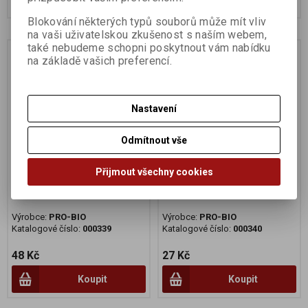
Blokování některých typů souborů může mít vliv
na vaši uživatelskou zkušenost s naším webem,
také nebudeme schopni poskytnout vám nabídku
na základě vašich preferencí.
Nastavení
Odmítnout vše
Přijmout všechny cookies
Pšenice ozimá 1kg BIO
Žito ozimé 500g BIO
Výrobce:
PRO-BIO
Výrobce:
PRO-BIO
Katalogové číslo:
000339
Katalogové číslo:
000340
48 Kč
27 Kč
Koupit
Koupit