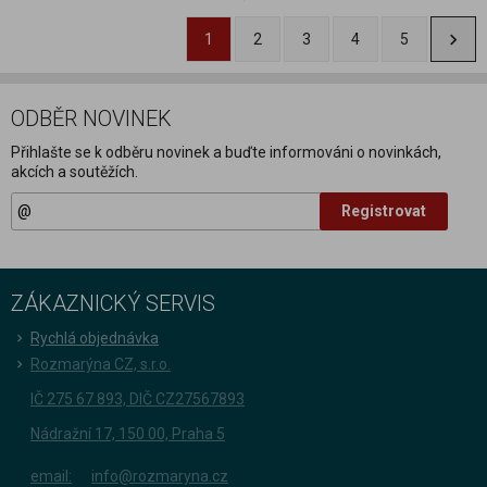
1
2
3
4
5
ODBĚR NOVINEK
Přihlašte se k odběru novinek a buďte informováni o novinkách,
akcích a soutěžích.
Registrovat
ZÁKAZNICKÝ SERVIS
Rychlá objednávka
Rozmarýna CZ, s.r.o.
IČ 275 67 893, DIČ CZ27567893
Nádražní 17, 150 00, Praha 5
email:
info@rozmaryna.cz