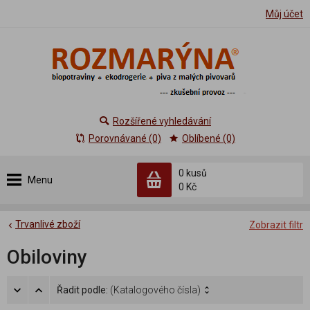
Můj účet
Rozšířené vyhledávání
Porovnávané (0)
Oblíbené (0)
0 kusů
Menu
0 Kč
Trvanlivé zboží
Zobrazit filtr
Obiloviny
Řadit podle:
(Katalogového čísla)