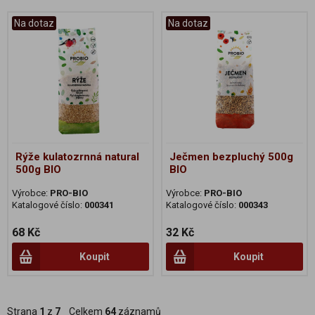
Na dotaz
Na dotaz
Rýže kulatozrnná natural
Ječmen bezpluchý 500g
500g BIO
BIO
Výrobce:
PRO-BIO
Výrobce:
PRO-BIO
Katalogové číslo:
000341
Katalogové číslo:
000343
68 Kč
32 Kč
Koupit
Koupit
Strana
1
z
7
Celkem
64
záznamů