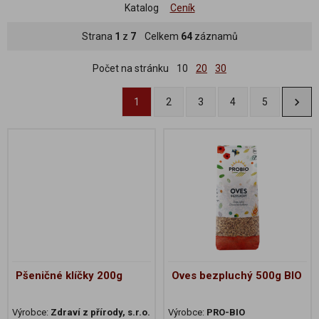
Katalog
Ceník
Strana
1
z
7
Celkem
64
záznamů
Počet na stránku
10
20
30
1
2
3
4
5
Pšeničné klíčky 200g
Oves bezpluchý 500g BIO
Výrobce:
Zdraví z přírody, s.r.o.
Výrobce:
PRO-BIO